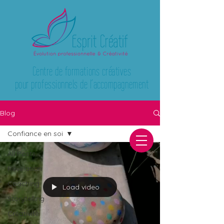
Centre de formations créatives
pour professionnels de l’accompagnement
Blog
Confiance en soi
All Posts
Révélation
Coaching
Load video
Storytelling
Créativité