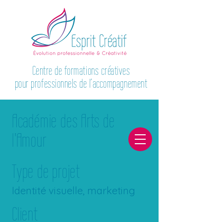
Centre de formations créatives
pour professionnels de l’accompagnement
Académie des Arts de
l'Amour
Type de projet
Identité visuelle, marketing
Client