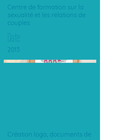
Centre de formation sur la
sexualité et les relations de
couples
Date
2013
Création logo, documents de