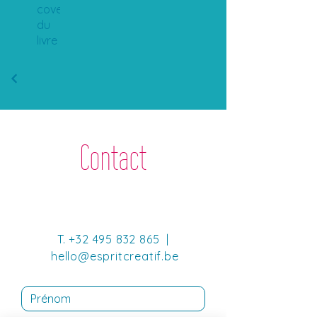
cover
du
livre
Contact
T.
+32 495 832 865
|
hello@espritcreatif.be