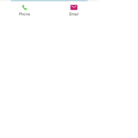
Phone
Email
Envoyer
Joignez-vous à notre liste d'envoi
pour être informé(e) de nos
activités