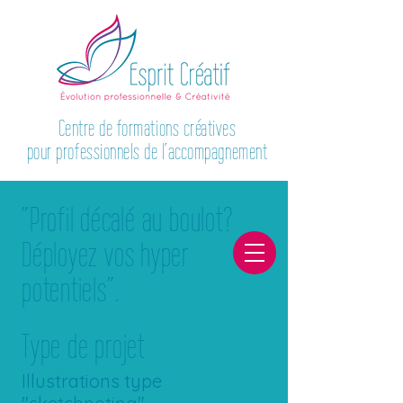
Centre de formations créatives
pour professionnels de l’accompagnement
"Profil décalé au boulot?
Déployez vos hyper
potentiels".
Type de projet
Illustrations type