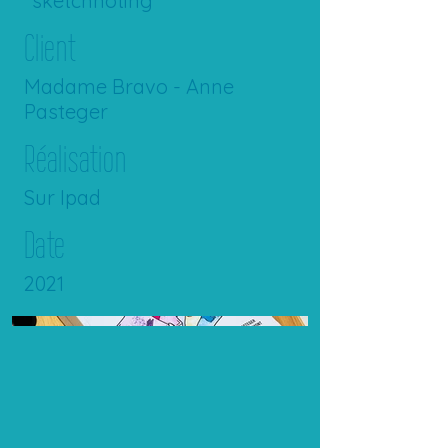
"sketchnoting"
Client
Madame Bravo - Anne
Pasteger
Réalisation
Sur Ipad
Date
2021