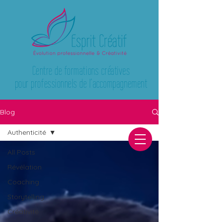
Centre de formations créatives
pour professionnels de l’accompagnement
Blog
Authenticité
All Posts
Révélation
Coaching
Storytelling
Créativité