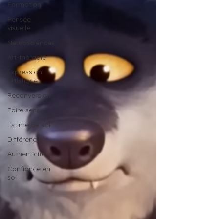
Formation
Pensée
visuelle
Neurosciences
Art-thérapie
Expression
artistique
Reconversion
Faire sens
Estime de soi
Différence
Authenticité
Confiance en
soi